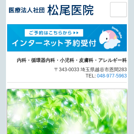
ホーム
当院について
内科・循環器内科・皮膚科
内科・循環器内科・小児科・皮膚科
・アレルギー科
小児科・乳児検診
〒343-0033 埼玉県越谷市恩間283
TEL:
048-977-5963
インターネット予約
問診票
予防接種
インフルエンザ予防接種
健康診断