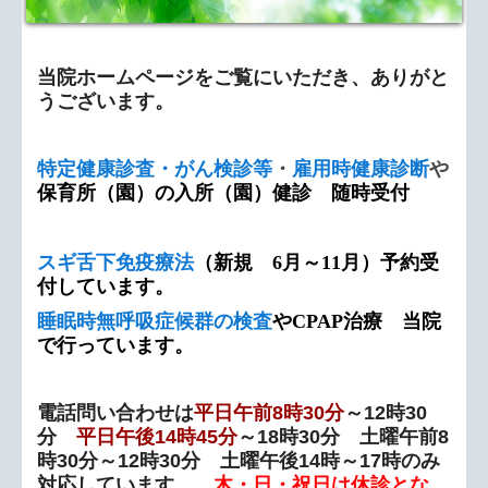
舌下免疫療法（スギ花粉・ダニ）
当院ホームページをご覧にいただき、ありがと
禁煙外来
うございます。
発熱外来
特定健康診査・がん検診等
・
雇用時健康診断
や
睡眠時無呼吸症候群（検査・治療）
保育所（園）の入所（園）健診 随時受付
交通案内
スギ舌下免疫療法
（新規 6月～11月）予約受
付しています。
お知らせ
睡眠時無呼吸症候群の検査
やCPAP治療 当院
求人募集
で行っています。
電話問い合わせは
平日午前8時30分
～12時30
分
平日午後14時45分
～18時30分 土曜午前8
時30分～12時30分 土曜午後14時～17時のみ
対応しています。
木・日・祝日は休診とな