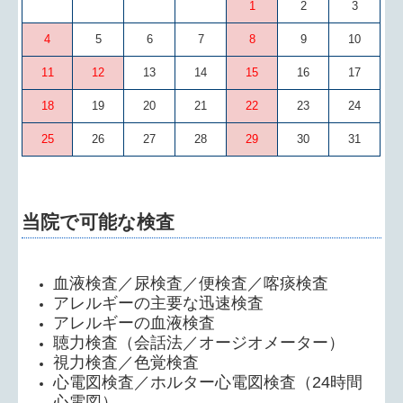
1
2
3
4
5
6
7
8
9
10
11
12
13
14
15
16
17
18
19
20
21
22
23
24
25
26
27
28
29
30
31
当院で可能な検査
血液検査／尿検査／便検査／喀痰検査
アレルギーの主要な迅速検査
アレルギーの血液検査
聴力検査（会話法／オージオメーター）
視力検査／色覚検査
心電図検査／ホルター心電図検査（24時間
心電図）