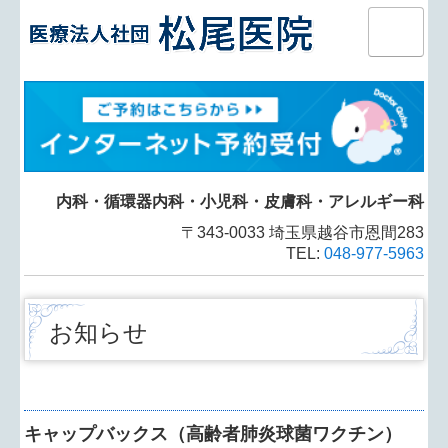
ホーム
当院について
内科・循環器内科・皮膚科
内科・循環器内科・小児科・皮膚科
・アレルギー科
小児科・乳児検診
〒343-0033 埼玉県越谷市恩間283
TEL:
048-977-5963
インターネット予約
問診票
お知らせ
予防接種
インフルエンザ予防接種
キャップバックス（高齢者肺炎球菌ワクチン）
健康診断