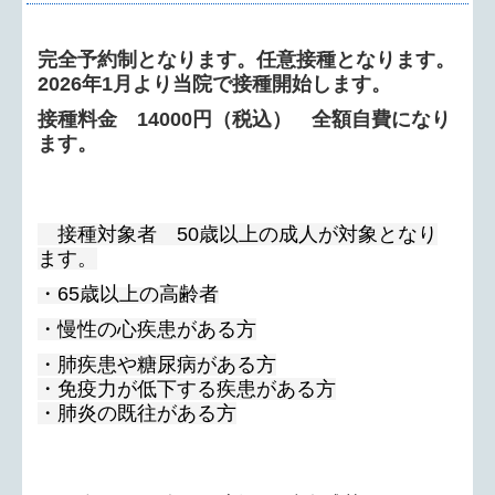
舌下免疫療法（スギ花粉・ダニ）
完全予約制となります。任意接種となります。
2026年1月より当院で接種開始します。
禁煙外来
接種料金 14000円（税込） 全額自費になり
発熱外来
ます。
睡眠時無呼吸症候群（検査・治療）
接種対象者 50歳以上の成人が対象となり
交通案内
ます。
お知らせ
・65歳以上の高齢者
・
慢性の心疾患がある方
・肺疾患や糖尿病がある方
・免疫力が低下する疾患がある方
・肺炎の既往がある方