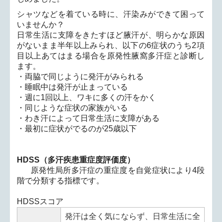
シャツなどを着ている時に、汗染みができて困って
いませんか？
日常生活に支障をきたすほど腋汗が、
明らかな原因
がないまま半年以上みられ、以下の
6
症状のうち
2
項
目以上あてはまる場合を原発性腋窩多汗症と診断し
ます。
・両脇で同じように発汗がみられる
・睡眠中は発汗が止まっている
・週に
1
回以上、ワキに多くの汗をかく
・同じような症状の家族がいる
・わき汗によって日常生活に支障がある
・最初に症状がでるのが
25
歳以下
HDSS
（多汗疾患重症度評価度）
原発性局所多汗症の重症度を自覚症状により
4
段
階で分類する指標
です。
HDSS
スコア
発汗は全く気にならず、日常生活に全